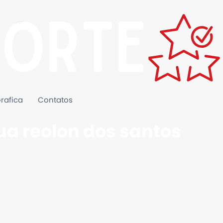
rafica
Contatos
ua reolon dos santos