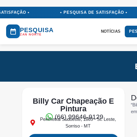
ATISFAÇÃO •
• PESQUISA DE SATISFAÇÃO •
PESQUISA
NOTÍCIAS
PES
ZAN NORTE
D
Billy Car Chapeação E
“B
Pintura
em 
(66) 99646-9129
Perimetral Sudoeste, 1869 - St. Leste,
Sorriso - MT