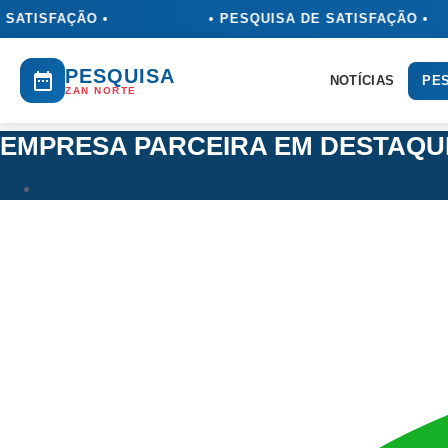
Ir
ATISFAÇÃO •
• PESQUISA DE SATISFAÇÃO •
para
o
PESQUISA
conteúdo
NOTÍCIAS
PES
ZAN NORTE
EMPRESA PARCEIRA EM DESTAQU