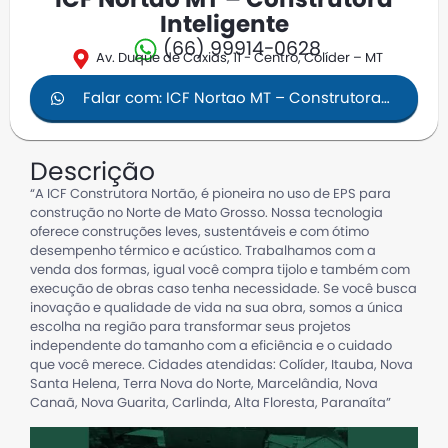
ICF Nortao MT – Construtora
Inteligente
(66) 99914-0628
Av. Duque de Caxias, 11 - Centro, Colíder – MT
Falar com: ICF Nortao MT – Construtora
Inteligente
Descrição
“A ICF Construtora Nortão, é pioneira no uso de EPS para
construção no Norte de Mato Grosso. Nossa tecnologia
oferece construções leves, sustentáveis e com ótimo
desempenho térmico e acústico. Trabalhamos com a
venda dos formas, igual você compra tijolo e também com
execução de obras caso tenha necessidade. Se você busca
inovação e qualidade de vida na sua obra, somos a única
escolha na região para transformar seus projetos
independente do tamanho com a eficiência e o cuidado
que você merece. Cidades atendidas: Colíder, Itauba, Nova
Santa Helena, Terra Nova do Norte, Marcelândia, Nova
Canaã, Nova Guarita, Carlinda, Alta Floresta, Paranaíta”