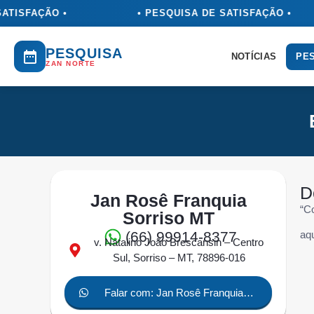
ATISFAÇÃO •
• PESQUISA DE SATISFAÇÃO •
PESQUISA
NOTÍCIAS
PES
ZAN NORTE
D
Jan Rosê Franquia
“C
Sorriso MT
(66) 99914-8377
aq
v. Natalino João Brescansin – Centro
Sul, Sorriso – MT, 78896-016
Falar com: Jan Rosê Franquia
Sorriso MT