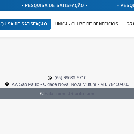
• PESQUISA DE SATISFAÇÃO •
• PESQU
QUISA DE SATISFAÇÃO
ÚNICA - CLUBE DE BENEFÍCIOS
GR
(65) 99639-5710
Av. São Paulo - Cidade Nova, Nova Mutum - MT, 78450-000
Falar com: JR auto som