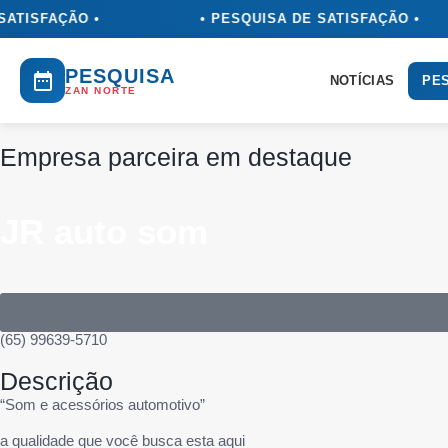
ATISFAÇÃO •
• PESQUISA DE SATISFAÇÃO •
PESQUISA
NOTÍCIAS
PES
ZAN NORTE
Empresa parceira em destaque
JR auto som
(65) 99639-5710
Descrição
“Som e acessórios automotivo”
a qualidade que você busca esta aqui