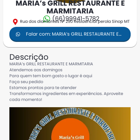
MARIA’s GRILL RESTAURANTE E
MARMITARIA
(66)99941-5782
Rua dos diamantes N° 290 Residencial perola Sinop MT
Falar com: MARIA’s GRILL RESTAURANTE E
MARMITARIA
Descrição
MARIA’s GRILL RESTAURANTE E MARMITARIA
Atendemos aos domingos
Para quem tem bom gosto o lugar é aqui
Faça seu pedido
Estamos prontos para te atender
Transformamos ingredientes em experiências. Aproveite
cada momento!