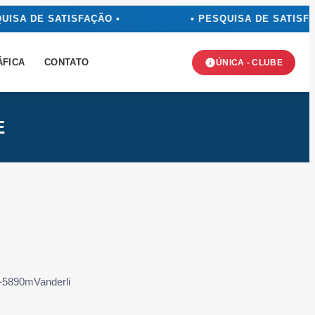
UISA DE SATISFAÇÃO •
• PESQUISA DE SATISFA
ÁFICA
CONTATO
ÚNICA - CLUBE
E
6-5890mVanderli