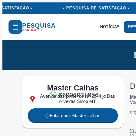
SATISFAÇÃO •
• PESQUISA DE SATISFAÇÃO •
PESQUISA
NOTÍCIAS
PES
ZAN NORTE
D
Master Calhas
66996031056
Avenida dos pinheiros N° 2044 jd Das
Ma
oliveiras Sinop MT
Voc
or
Falar com: Master calhas
💥