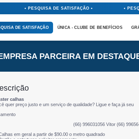
• PESQUISA DE SATISFAÇÃO •
• PESQ
QUISA DE SATISFAÇÃO
ÚNICA - CLUBE DE BENEFÍCIOS
GR
EMPRESA PARCEIRA EM DESTAQU
escrição
ster calhas
ê quer preço justo e um serviço de qualidade? Ligue e faça já seu
çamento
(66) 996031056 Vitor (66) 9965
Calhas em geral a partir de $90.00 o metro quadrado