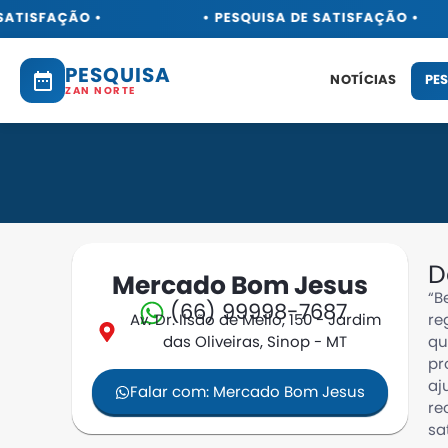
SATISFAÇÃO •
• PESQUISA DE SATISFAÇÃO •
PESQUISA
NOTÍCIAS
PE
ZAN NORTE
D
Mercado Bom Jesus
“B
(66) 99998-7687
Av. Dr. Ilsão de Mello, 150 - Jardim
re
das Oliveiras, Sinop - MT
qu
pr
aj
Falar com: Mercado Bom Jesus
re
sa