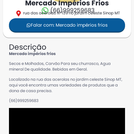
Mercado Impérios Frios
(66)999259683
rua das acerolas N° 139 no jardim celeste Sinop MT
Falar com: Mercado impérios frios
Descrição
Mercado impérios frios
Secos e Molhados, Carvão Para seu churrasco, Agua
mineral De qualidade. Bebidas em Geral.
Localizado na rua das acerolas no jardim celeste Sinop MT,
aqui você encontra umas variedades de produtos que a
dona de casa precisa.
(66)999259683