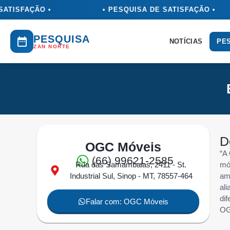
ATISFAÇÃO •
• PESQUISA DE SATISFAÇÃO •
PESQUISA
NOTÍCIAS
PES
ZAN NORTE
D
OGC Móveis
“A
(66) 99621-2585
Rua das Samambaias, 2411 - St.
mó
Industrial Sul, Sinop - MT, 78557-464
am
al
di
Falar com: OGC Móveis
OG