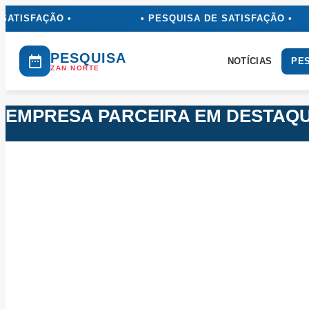
Ir
ATISFAÇÃO •
• PESQUISA DE SATISFAÇÃO •
para
o
conteúdo
PESQUISA
NOTÍCIAS
PES
ZAN NORTE
EMPRESA PARCEIRA EM DESTAQ