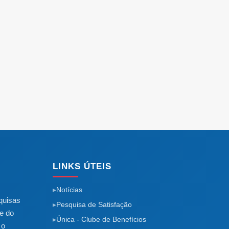
LINKS ÚTEIS
Notícias
quisas
Pesquisa de Satisfação
e do
Única - Clube de Benefícios
 o