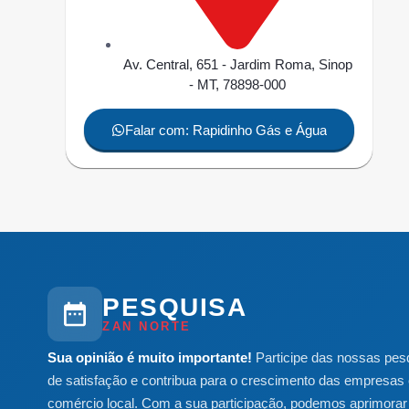
Av. Central, 651 - Jardim Roma, Sinop
- MT, 78898-000
Falar com: Rapidinho Gás e Água
PESQUISA
ZAN NORTE
Sua opinião é muito importante!
Participe das nossas pes
de satisfação e contribua para o crescimento das empresas 
comércio local. Com a sua participação, podemos aprimorar