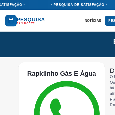
ATISFAÇÃO •
• PESQUISA DE SATISFAÇÃO •
PESQUISA
NOTÍCIAS
PES
ZAN NORTE
D
Rapidinho Gás E Água
O 
Qu
há
uti
Pla
RA