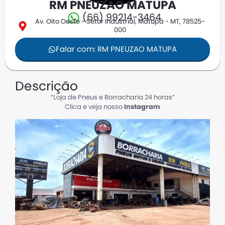
RM PNEUZAO MATUPA
(66) 99214-3464
Av. Oito Oeste - Setor Industrial, Matupá - MT, 78525-
000
Falar com: RM PNEUZAO MATUPA
Descrição
“Loja de Pneus e Borracharia 24 horas”
Clica e veja nosso
Instagram