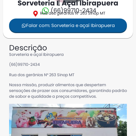
Sorveteria E Açaí Ibirapuera
(66)99710-2434
Rua dos gerânios N° 263 Sinop MT
Falar com: Sorveteria e açaí Ibirapuera
Descrição
Sorveteria e açaí Ibirapuera
(66)99710-2434
Rua dos gerânios N° 263 Sinop MT
Nossa missão, produzir alimentos que despertem
sensações de prazer aos consumidores, garantindo padrão
de sabor e qualidade a preços competitivos.