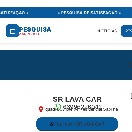
ATISFAÇÃO •
• PESQUISA DE SATISFAÇÃO •
PESQUISA
NOTÍCIAS
PE
ZAN NORTE
SR LAVA CAR
66996226042
quadra 03 lote 04,Residençial Sabrina
Falar com: SR LAVA CAR