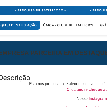
• PESQUISA DE SATISFAÇÃO •
• PESQUIS
SQUISA DE SATISFAÇÃO
ÚNICA - CLUBE DE BENEFÍCIOS
GRÁ
EMPRESA PARCEIRA EM DESTAQU
Descrição
Estamos prontos ata te atender, seu veiculo fi
Clica aqui e chegue a
Nosso
Instagram