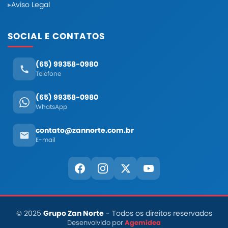
Aviso Legal
SOCIAL E CONTATOS
(65) 99358-0980
Telefone
(65) 99358-0980
WhatsApp
contato@zannorte.com.br
E-mail
© 2025
Grupo Zan Norte
- Todos os direitos reservados
Desenvolvido por
Agemidea