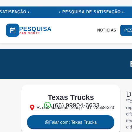
ATISFAÇÃO •
• PESQUISA DE SATISFAÇÃO •
PESQUISA
NOTÍCIAS
PES
ZAN NORTE
D
Texas Trucks
“T
(66) 99904-6633
R. dos Manacás, Sinop - MT, 78558-323
re
di
se
Falar com: Texas Trucks
e 