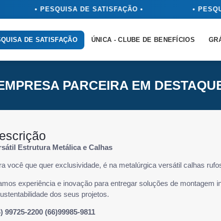
• PESQUISA DE SATISFAÇÃO •
• PESQU
QUISA DE SATISFAÇÃO
ÚNICA - CLUBE DE BENEFÍCIOS
GR
EMPRESA PARCEIRA EM DESTAQU
escrição
rsátil Estrutura Metálica e Calhas
a você que quer exclusividade, é na metalúrgica versátil calhas rufos
iamos experiência e inovação para entregar soluções de montagem in
ustentabilidade dos seus projetos.
6) 99725-2200 (66)99985-9811