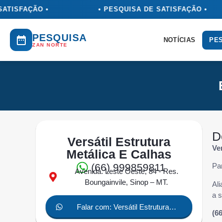
ATISFAÇÃO •
• PESQUISA DE SATISFAÇÃO •
PESQUISA
NOTÍCIAS
PES
ZAN NORTE
D
Versátil Estrutura
Ve
Metálica E Calhas
(66) 999859811
Par
Avenida. Leste Oeste, 84 - Res.
Boungainvile, Sinop – MT.
Al
a s
Falar com: Versátil Estrutura
(6
Metálica e Calhas