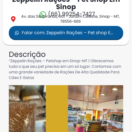
Sinop
(66) 99254-7427
Av. das Sibipirunas, 901 - Jardim Celeste, Sinop - MT,
78556-666
Falar com: Zeppelin Rações – Pet shop Em
Sinop
Descrição
“Zeppelin Rações – Petshop em Sinop-MT | Oferecemos
tudo o que seu pet precisa em um só lugar. Contamos com
uma grande variedade de Rações De Alta Qualidade Para
Cães E Gatos