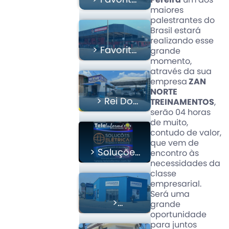
Pereira
um dos
Supermercados
maiores
palestrantes do
02
Brasil estará
realizando esse
> Favorito
grande
Supermercados
momento,
através da sua
empresa
ZAN
NORTE
> Rei Do
TREINAMENTOS
,
Gás –
serão 04 horas
de muito,
Juína, MT
contudo de valor,
que vem de
> Soluções
encontro às
Elétrica
necessidades da
classe
empresarial.
Será uma
>
grande
JUINAINFO
oportunidade
Informática
para juntos