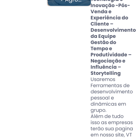
> Agro
Inovação -Pós-
Verde
Venda e
Experiência do
Cliente –
Desenvolvimento
da Equipe
Gestão do
Tempo e
Produtividade –
Negociação e
Influência –
Storytelling
Usaremos
Ferramentas de
desenvolvimento
pessoal e
dinâmicas em
grupo.
Além de tudo
isso as empresas
terão sua pagina
em nosso site, VT