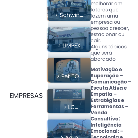
melhorar em
fatores que
> Schwinn
fazem uma
Motos
empresa ou
pessoa crescer,
estacionar ou
cair.
> LIMPEX
Alguns tópicos
HIGIENE E
que será
LIMPEZA
abordado
Motivação e
Superação –
> Pet TOP
Comunicação –
LTDA
Escuta Ativa e
Empatia –
EMPRESAS
Estratégias e
Ferramentas –
> LC
Venda
MULTIMARCAS
Consultiva:
Inteligência
Emocional: –
Tecnologia e