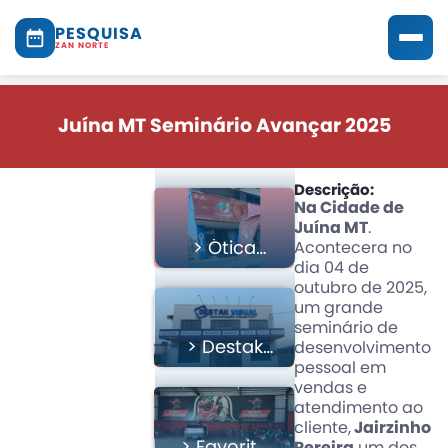
PESQUISA
ZAN NORTE
Juína MT Seminário Avançar 2025
Descrição:
Na Cidade de
Juína MT
.
> Ótica
Acontecera no
dia 04 de
Center
outubro de 2025,
um grande
seminário de
> Destak
desenvolvimento
pessoal em
Comunicação
vendas e
Visual
atendimento ao
cliente,
Jairzinho
> Favorito