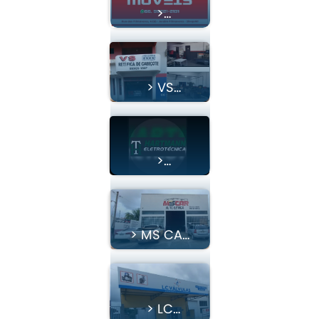
>
Armazém
Móveis
> VS
Retifica De
Cabeçote
>
Hartmann
Eletrotecnica
> MS CAR
AUTO
ELÉTRICA
> LC