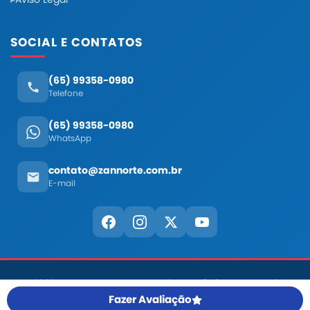
Aviso Legal
SOCIAL E CONTATOS
(65) 99358-0980
Telefone
(65) 99358-0980
WhatsApp
contato@zannorte.com.br
E-mail
© 2025
Grupo Zan Norte
- Todos os direitos reservados
Desenvolvido por
Agemidea
Fazer Avaliação