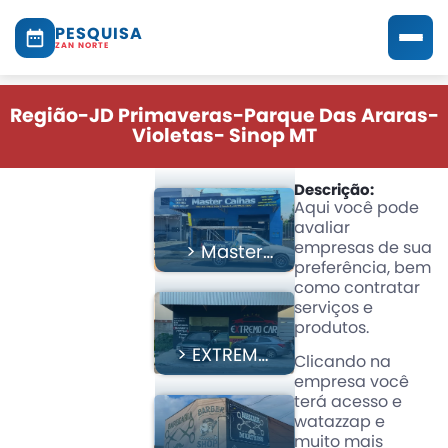
PESQUISA
ZAN NORTE
Região-JD Primaveras-Parque Das Araras-
Violetas- Sinop MT
Descrição:
Aqui você pode
avaliar
empresas de sua
> Master
preferência, bem
Calhas
como contratar
serviços e
produtos.
> EXTREMO
Clicando na
CAR FILM’S
empresa você
E
terá acesso e
ACESSÓRIOS
watazzap e
muito mais