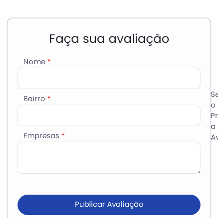
Faça sua avaliação
Nome
*
S
Bairro
*
o
P
a
Empresas
*
Av
Publicar Avaliação