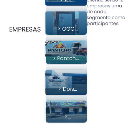
cliente, serão 12
VIDRAÇARIA
empresas uma
de cada
segmento como
participantes.
EMPRESAS
> OGC
Móveis
> Pantcho
Auto
Elétrica E
Ar
Condicionado
> Dois
Irmãos
Lava Car E
Estética
Automotiva
>
Eletrônica
Nacional