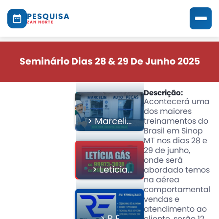
PESQUISA
ZAN NORTE
Seminário Dias 28 & 29 De Junho 2025
Descrição:
Acontecerá uma
dos maiores
> Marcelin
treinamentos do
Brasil em Sinop
Auto
MT nos dias 28 e
Peças
29 de junho,
onde será
> Letícia
abordado temos
na aérea
Gás E
comportamental
Água
vendas e
atendimento ao
> R E